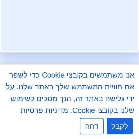
עקבו אחרינו בפייסבוק
אנו משתמשים בקובצי Cookie כדי לשפר
את חוויית המשתמש שלך באתר שלנו. על
התלמוד 8א, באר שבע
08-6204000
ידי גלישה באתר זה, הנך מסכים לשימוש
08-6237234
שלנו בקובצי Cookie.
מדיניות פרטיות
info@mdb7.co.il
לקבל
דחה
שעות פעילות מזכירות: