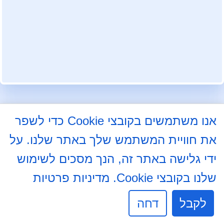
עקבו אחרינו בפייסבוק
אנו משתמשים בקובצי Cookie כדי לשפר
את חוויית המשתמש שלך באתר שלנו. על
התלמוד 8א, באר שבע
08-6204000
ידי גלישה באתר זה, הנך מסכים לשימוש
08-6237234
שלנו בקובצי Cookie.
מדיניות פרטיות
info@mdb7.co.il
לקבל
דחה
שעות פעילות מזכירות: