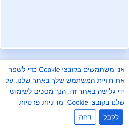
עקבו אחרינו בפייסבוק
אנו משתמשים בקובצי Cookie כדי לשפר
את חוויית המשתמש שלך באתר שלנו. על
התלמוד 8א, באר שבע
08-6204000
ידי גלישה באתר זה, הנך מסכים לשימוש
08-6237234
שלנו בקובצי Cookie.
מדיניות פרטיות
info@mdb7.co.il
לקבל
דחה
שעות פעילות מזכירות: