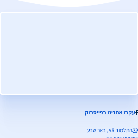
עקבו אחרינו בפייסבוק
התלמוד 8א, באר שבע