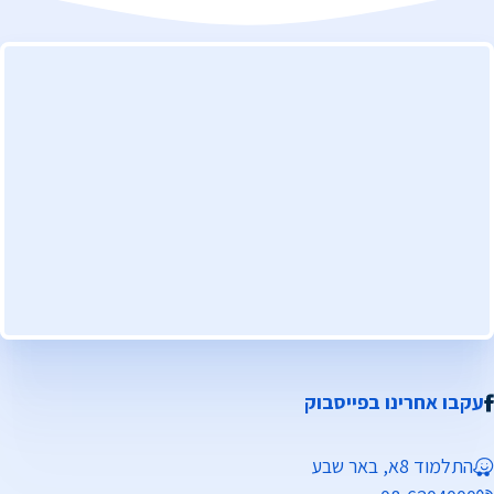
עקבו אחרינו בפייסבוק
התלמוד 8א, באר שבע