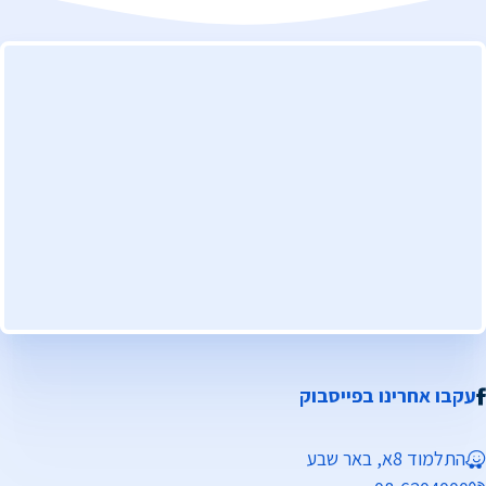
עקבו אחרינו בפייסבוק
התלמוד 8א, באר שבע