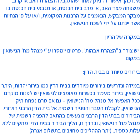
אינו כהן. אישור זה ניתן לאחר שהתקבלה הצהרת האב או קרוב
משפחה מצד האב, או מרב בית הכנסת, או מגבאי בית הכנסת בו
מבקר המבקש, הנאמנים על הרבנות המקומית, ו/או על פי הנחיות
אשר יינתנו על ידי לשכת הנישואין.
במקרה של הריון
יש צורך ב"הצהרת אבהות". פרטים יימסרו ע"י מנהל מח' הנישואין
במקום.
בירורים מיוחדים בבית הדין:
במידה ונדרשים בירורים מיוחדים בבית הדין כמו בירור יהדות, היתר
נישואין, בירור מעמד בכשרות מאומצים לנישואין יש לפנות מוקדם
ככל האפשר אל מנהל מח' הנישואין – גם אם טרם נפתח תיק
הנישואין, לקבלת הסבר והפנייה רשמית אל בית הדין הרבני האזורי.
הבירורים בבתי הדין הרבניים נעשים בהתאם להפניה רשמית של
מנהל מח' הנישואין. ובדרך זו, הליך הבירור בבית הדין מתקיים ללא
עלות כספית. (יתר הההליכים מחויבים בתשלום אגרה)