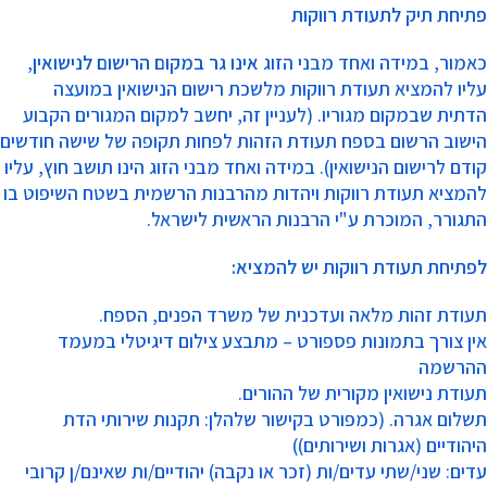
פתיחת תיק לתעודת רווקות
​כאמור, במידה ואחד מבני הזוג
אינו גר במקום הרישום לנישואין
,
עליו להמציא תעודת רווקות מלשכת רישום הנישואין במועצה
הדתית שבמקום מגוריו. (לעניין זה, יחשב למקום המגורים הקבוע
הישוב הרשום בספח תעודת הזהות לפחות תקופה של שישה חודשים
קודם לרישום הנישואין). במידה ואחד מבני הזוג הינו תושב חוץ, עליו
להמציא תעודת רווקות ויהדות מהרבנות הרשמית בשטח השיפוט בו
התגורר, המוכרת ע"י הרבנות הראשית לישראל.
לפתיחת תעודת רווקות יש להמציא:
תעודת זהות מלאה ועדכנית של משרד הפנים, הספח.
אין צורך בתמונות פספורט – מתבצע צילום דיגיטלי במעמד
ההרשמה
תעודת נישואין מקורית של ההורים.
תשלום אגרה. (כמפורט בקישור שלהלן: תקנות שירותי הדת
היהודיים (אגרות ושירותים))
עדים: שני/שתי עדים/ות (זכר או נקבה) יהודיים/ות שאינם/ן קרובי