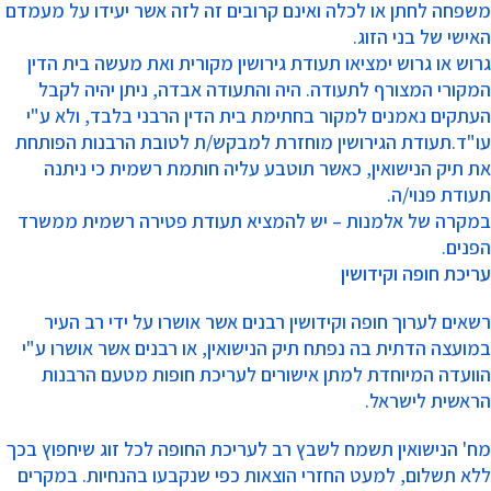
משפחה לחתן או לכלה ואינם קרובים זה לזה אשר יעידו על מעמדם
האישי של בני הזוג.
גרוש או גרוש ימציאו תעודת גירושין מקורית ואת מעשה בית הדין
המקורי המצורף לתעודה. היה והתעודה אבדה, ניתן יהיה לקבל
העתקים נאמנים למקור בחתימת בית הדין הרבני בלבד, ולא ע"י
עו"ד.תעודת הגירושין מוחזרת למבקש/ת לטובת הרבנות הפותחת
את תיק הנישואין, כאשר תוטבע עליה חותמת רשמית כי ניתנה
תעודת פנוי/ה.
במקרה של אלמנות – יש להמציא תעודת פטירה רשמית ממשרד
הפנים.
עריכת חופה וקידושין
רשאים לערוך חופה וקידושין רבנים אשר אושרו על ידי רב העיר
במועצה הדתית בה נפתח תיק הנישואין, או רבנים אשר אושרו ע"י
הוועדה המיוחדת למתן אישורים לעריכת חופות מטעם הרבנות
הראשית לישראל.
מח' הנישואין תשמח לשבץ רב לעריכת החופה לכל זוג שיחפוץ בכך
ללא תשלום, למעט החזרי הוצאות כפי שנקבעו בהנחיות. במקרים