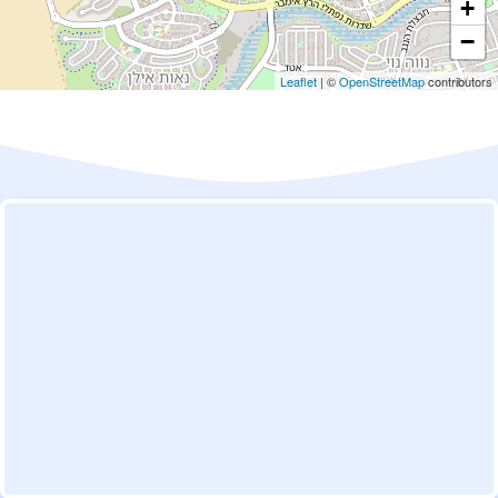
+
−
Leaflet
| ©
OpenStreetMap
contributors