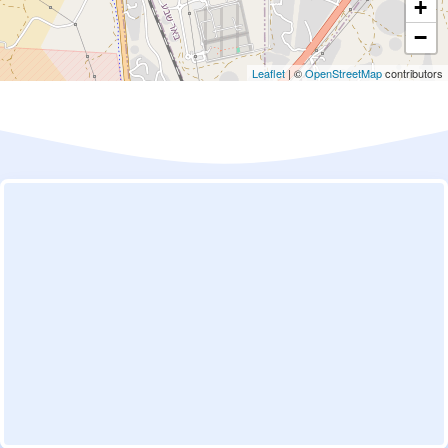
+
−
Leaflet
| ©
OpenStreetMap
contributors