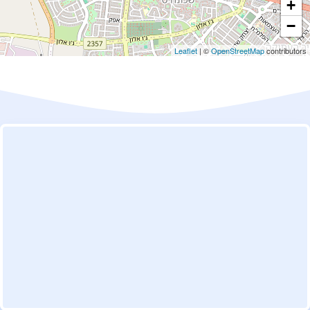
+
−
Leaflet
| ©
OpenStreetMap
contributors