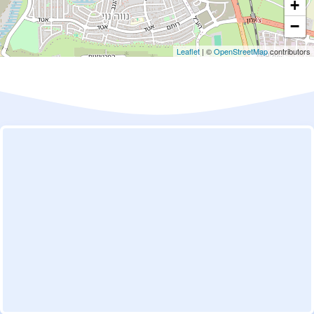
+
−
Leaflet
| ©
OpenStreetMap
contributors