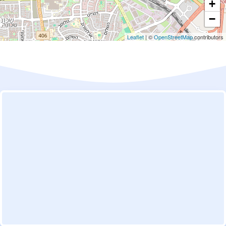
+
−
Leaflet
| ©
OpenStreetMap
contributors