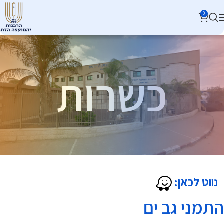
0
כשרות
נווט לכאן:
התמני גב ים