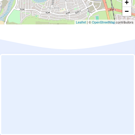
+
−
Leaflet
| ©
OpenStreetMap
contributors