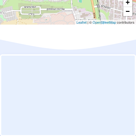
+
−
Leaflet
| ©
OpenStreetMap
contributors