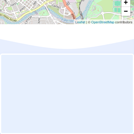
+
−
Leaflet
| ©
OpenStreetMap
contributors