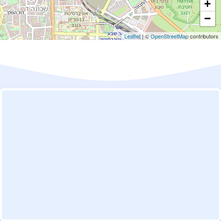
+
−
Leaflet
| ©
OpenStreetMap
contributors