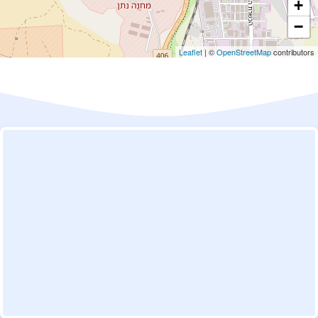
+
−
Leaflet
| ©
OpenStreetMap
contributors