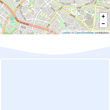
+
−
Leaflet
| ©
OpenStreetMap
contributors