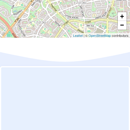
+
−
Leaflet
| ©
OpenStreetMap
contributors