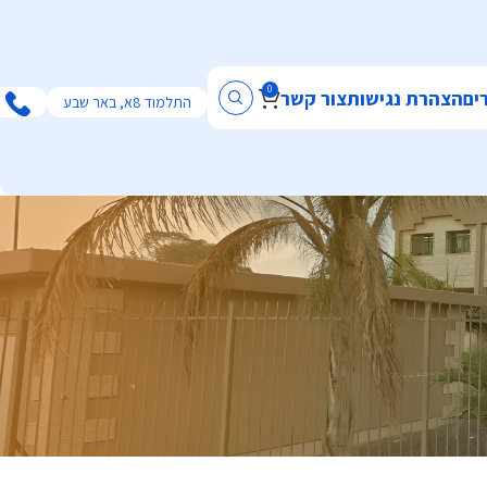
0
ים
הצהרת נגישות
צור קשר
התלמוד 8א, באר שבע