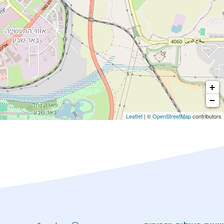
+
−
Leaflet
| ©
OpenStreetMap
contributors