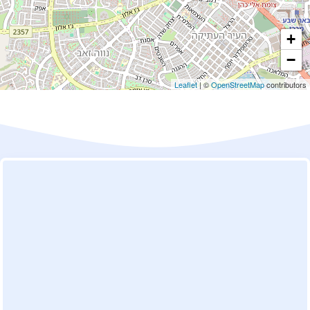
+
−
Leaflet
| ©
OpenStreetMap
contributors