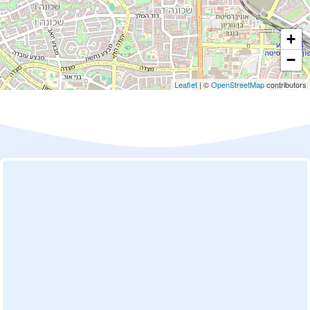
+
−
Leaflet
| ©
OpenStreetMap
contributors