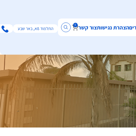
0
ים
הצהרת נגישות
צור קשר
התלמוד 8א, באר שבע