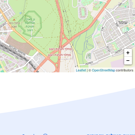
+
−
Leaflet
| ©
OpenStreetMap
contributors