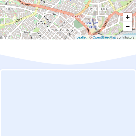
+
−
Leaflet
| ©
OpenStreetMap
contributors