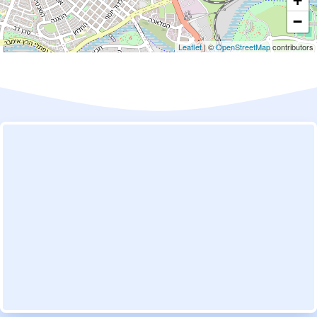
+
−
Leaflet
| ©
OpenStreetMap
contributors