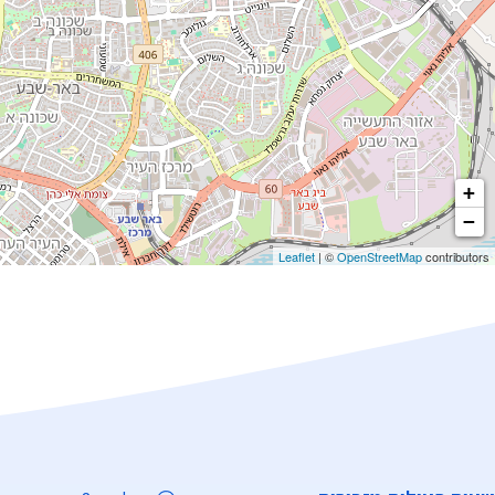
+
−
Leaflet
| ©
OpenStreetMap
contributors