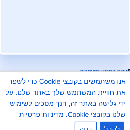
עקבו אחרינו בפייסבוק
אנו משתמשים בקובצי Cookie כדי לשפר
התלמוד 8א, באר שבע
את חוויית המשתמש שלך באתר שלנו. על
08-6204000
ידי גלישה באתר זה, הנך מסכים לשימוש
08-6237234
info@mdb7.co.il
שלנו בקובצי Cookie.
מדיניות פרטיות
לקבל
שעות פעילות מזכירות:
דחה