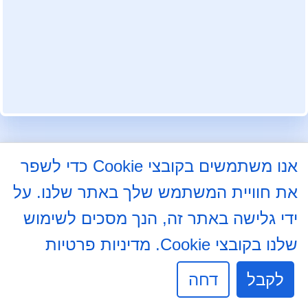
עקבו אחרינו בפייסבוק
אנו משתמשים בקובצי Cookie כדי לשפר
את חוויית המשתמש שלך באתר שלנו. על
התלמוד 8א, באר שבע
08-6204000
ידי גלישה באתר זה, הנך מסכים לשימוש
08-6237234
שלנו בקובצי Cookie.
מדיניות פרטיות
info@mdb7.co.il
לקבל
דחה
שעות פעילות מזכירות: