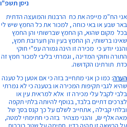
ניסן תשפ"ו
אני הח"מ מייפה את כח הרבנות והמועצה הדתית
באר שבע או באי כוחה , למכור את כל החמץ שיש לי
בכל מקום שהוא, הן החמץ שברשותי והן החמץ
שאינו ברשותי, הן החמץ בעין והן תערובת חמץ,
והנני יודע כי מכירה זו הינה גמורה עפ"י חוקי
התורה וחוקי המדינה , וגמרתי בליבי למכור חמץ זה
כדת תורתינו הקדושה.
הערה
: כמו כן אני מתחייב בזה כי אם אטען כל טענה
שהיא לגבי תקיפות המכירה או בטענה כי לא גמרתי
בלבי לקבל עלי מכירה זו אלא למראית עין או
לצרכים דתיים בלבד, בנוסף להיותה בלתי תקפה
ובלתי קבילה , אתחייב לשלם על כך קנס בסך של
מאה אלף ₪, והנני מצהיר בזה כי חתימתי למטה,
על הרשאה זו תהיה כדין חתימה על שטר בוררות