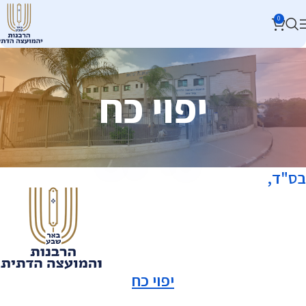
0
יפוי כח
בס"ד,
יפוי כח