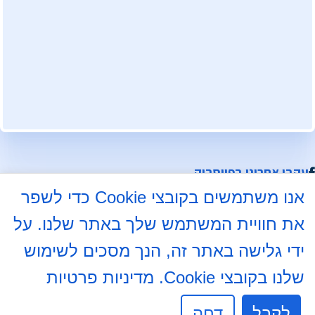
עקבו אחרינו בפייסבוק
אנו משתמשים בקובצי Cookie כדי לשפר
התלמוד 8א, באר שבע
את חוויית המשתמש שלך באתר שלנו. על
08-6204000
ידי גלישה באתר זה, הנך מסכים לשימוש
08-6237234
info@mdb7.co.il
שלנו בקובצי Cookie.
מדיניות פרטיות
לקבל
שעות פעילות מזכירות:
דחה