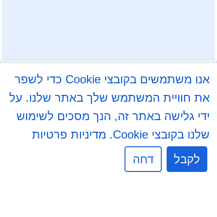
אנו משתמשים בקובצי Cookie כדי לשפר
עקבו אחרינו בפייסבוק
את חוויית המשתמש שלך באתר שלנו. על
ידי גלישה באתר זה, הנך מסכים לשימוש
התלמוד 8א, באר שבע
08-6204000
שלנו בקובצי Cookie.
מדיניות פרטיות
08-6237234
לקבל
דחה
info@mdb7.co.il
שעות פעילות מזכירות:
ימים א', ב', ד', ה' 8:30 - 13:30