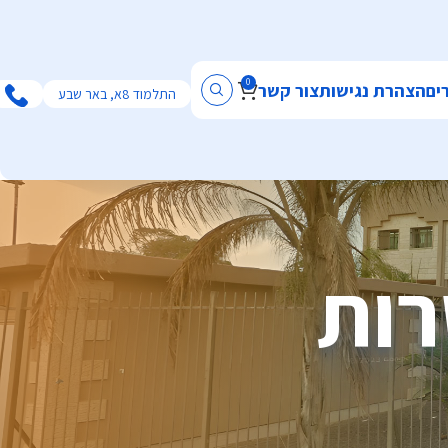
0
ים
הצהרת נגישות
צור קשר
התלמוד 8א, באר שבע
רות