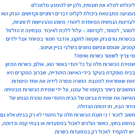
ליכולתו למלא את חובותיו, ולכן יש להימנע מלאכלם.
הפגיעה מתבטאת ביכולת לקלוט דברים רוחניים וקדושים. הנזק הוא
לעדינות הנפשית המיוחדת ליהודי. משהו מהרגישות לרוחניות,
לטוהר, למוסר, לקדושה – עלול ללכת לאיבוד. מבחינה זו הזלזול
בכשרות גורם נזק שקשה לתקנו, והדבר חמור במיוחד אצל ילדים
קטנים, שגופם ונפשם נתונים בשלבי בניין ועיצוב.
מי צריך לשמור כשרות ואיפה?
שמירת הכשרות חלה על כל יהודי באשר הוא, אולם, כשרות המזון
בבית מופקדת בעיקר בידי האישה היהודייה, שברוב המקרים היא
זאת שאחראית למטבח. התורה מסרה לידיה את אחד היסודות
החשובים ביותר בקיומו של עמנו, על ידי שמירת הכשרות מבטיחה
האישה את שמירת צביונו של הבית היהודי ואת טהרת הנפש של
הדור הבא, וזו זכותה הגדולה.
חשוב לזכור ! כי חובת הכשרות חלה על היהודי לא רק בביתו אלא גם
בהיותו בחוץ, כאשר הולכים לאכול במסעדות או בבתי קפה וכדומה,
יש להקפיד לאכול רק במסעדות כשרות.