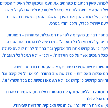
למרות שאין הכתובים מפרטים את טעמו ונימוקו של האיסור המסוים
של בהמה או חיה פלונית או מאכל אלמוני, יכולים אנו לקבל מושג
כללי, על מנת להבין את הערך הנשגב הטמון במסירת הכשרות
לעם ישראל ככלל, ולכל יהודי בפרט.
בספר דברים, כהקדמה לפרשת המאכלות האסורות – הפותחת
בפסוק:
"לא תאכל כל תועבה"
– מדגישה לנו התורה את הסיבה
לכך:
כי עם קדוש אתה לה' אלוקיך ובך בחר ה' להיות לו לעם סגולה
מכל העמים אשר על פני האדמה". – ולכן – "לא תאכל כל תועבה".
ובסיום פרשת שמיני בספר ויקרא – העוסקת גם היא בנושא
המאכלות האסורות – מדגישה שוב התורה: "כי אני ה' אלוקיכם וגו'
והייתם קדושים כי קדוש אניו לא תטמאו נפשותיכם בכל השרץ" וגו'.
התמונה הכללית המתקבלת מפסוקים אלו היא, ששמירת טהרת
המאכל ענינה:
א) שמירת ה"היגיינה" של הנפש האלוקית הקדושה שביהודי.