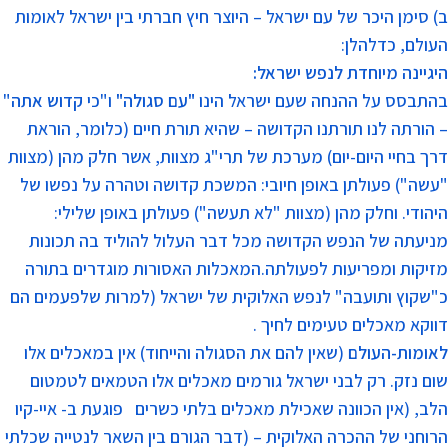
ב) סימן היכר של עם ישראל – היוצר חיץ חברתי בין ישראל לאומות
העולם, כדלהלן:
היגיינה מיוחדת לנפש ישראל:
בהתבסס על ההנחה שעם ישראל הינו
"עם סגולה"
ו"כי
קדוש אתה
"
– הורתה לנו תורתנו הקדושה – שהיא תורת חיים (כלומר, הוראת
דרך בחיי היום-יום) מערכת של תרי"ג מצוות, אשר חלק מהן (מצוות
"עשה") פעולתן באופן חיובי: המשכת קדושה וטהרה על נפשו של
היהודי. וחלק מהן (מצוות "לא תעשה") פעולתן באופן שלילי:
מניעתה של הנפש הקדושה מכל דבר העלול להוליד בה תכונות
מזיקות ומפריעות לפעולתה.המאכלות האסורות מוגדרים בתורה
כ"שקוץ ותועבה" לנפש האלוקית של ישראל (למרות שלפעמים הם
דווקא מאכלים טעימים לחיך .
לאומות-העולם
(שאין להם את הסגולה והייחוד) אין במאכלים אלו
שום נזק. רק לבני ישראל גורמים מאכלים אלו הטמאים לטמטום
הלב, (אין הכוונה שאכילת מאכלים בלתי כשרים פוגעת ב- איי-קיו
הרוחני של ההכרה האלוקית – (דבר הגורם בין השאר לנטייה שכלתי