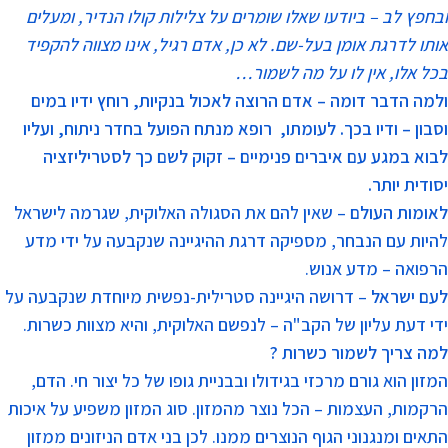
ובחפץ לב – ביודעו שאלו שומרים על צלילות קולו הנדיר, ומעלים
אותו לדרגת אומן בעל-שם. לא כן, אדם רגיל, אינו מצווה להקפיד
בכל אלו, אין לו על מה לשמור…
ולמה הדבר דומה – אדם הרוצה לאכול בנקיות, רוחץ ידיו במים
וסבון – ודיו בכך. לעומתו, רופא מנתח הפועל בחדר ניתוח, ועליו
לבוא במגע עם איברים פנימיים – זקוק לשם כך לסטריליזציה
יסודית יותר.
לאומות העולם
– שאין להם את הסגולה האלוקית, שגרמה לישראל
להיות עם הנבחר, מספיקה דרגת ההיגיינה שנקבעה על ידי מדע
הרפואה – מדע אנוש.
לעם ישראל
– דרושה היגיינה סטרילית-נפשית מיוחדת שנקבעה על
ידי דעת עליון של הקב"ה – לנפשם האלוקית, והיא מצוות כשרות.
למה צריך לשמור כשרות ?
המזון הוא גורם מרכזי בגידולו ובבניית גופו של כל יצור חי. הדם,
הרקמות, העצמות – הכל נוצר מהמזון. סוג המזון משפיע על איכות
התאים ומנגנוני הגוף הנוצרים ממנו. לכן בני אדם הניזונים ממזון