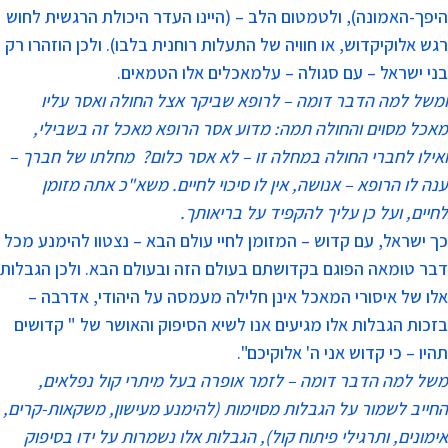
היפך-האמונה), ולטמטום הלב – (היינו העדר היכולת הרגשית לחוש
רגש אלוקיקדוש, או חוויה של התעלות רוחנית בלבו). ולכן הוזהרו רק
בני ישראל – עם סגולה – עלמאכלים אלו הטמאים.
ומשל למה הדבר דומה – לרופא שביקר אצל החולה ואסר עליו
מאכל מסוים והחולה תמה: מדוע אסר הרופא מאכל זה בשבילי,
ואילו לחברי החולה במחלה זו – לא אסר כלום? מחלתו של חברך –
ענה לו הרופא – אנושה, אין לו סיכוי לחיים. משא"כ אתה מזומן
לחיים, ועל כן עליך להקפיד על בריאותך.
כך ישראל, עם קדוש – המזומן לחיי עולם הבא – נצטוו להימנע מכל
דבר טומאה הפוגם בקדושתם בעולם הזה ובעולם הבא. ולכן הגבלות
אלו של איסורי המאכל אינן חלילה מעמסה על היהודי, אדרבה –
בזכות הגבלות אלו מגיעים אנו לשיא הסיפוק והאושר של " קדושים
תהיו – כי קדוש אני ה' אלוקיכם".
משל למה הדבר דומה – לזמר אופרה בעל מיתרי קול נפלאים,
החייב לשמור על הגבלות מסוימות (להימנע מעישון, משקאות-קרים,
אימונים, ותרגילי פיתוח קול), הגבלות אלו נשמרות על ידו בסיפוק