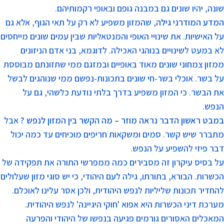
שונה, יהיו שונים גם במבנה גופם ובאופי רקמותיהם.
המדע המודרני גילה
, שהמזון משפיע לא רק על תאי הגוף, אלא גם
על האישיות. את שינויי האופי והמנטאליות שבין עמים שונים מייחסים
לא במעט לשינויים בנוהגי האכילה. לדוגמא, בני אדם הניזונים
ממזון צמחוני שונים מאוד באופיים ובמזגם ממי שתזונתם מבוססת
על בשר. אוכלי בשר-חי שונים בתכונות-נפשם ממי שנוהגים לבשל
את הבשר. כי המזון משפיע בדרך בלתי נודעת כלשהי, גם על
הנפש.
במבט ראשון הדבר נראה מוזר – מה הקשר בין המזון לנפש ?
אבל
מתברר שיש קשר. סמים ומשקאות חריפים מוכיחים עד כמה יכול
דבר פיזי להשפיע על הנפש.
על בסיס עיקרון זה מסבירים כמה ממפרשי התורה את תפקידה של
הכשרות. הבורא, בתורתו, גילה לעם היהודי, כי יש סוגי מזון שעלולים
להחדיר תכונות שליליות לנפש היהודית, ולכן אסר עלינו לאוכלם.
מערכת דיני הכשרות היא אפוא 'חוקי היגיינה' לנפש היהודית.
המאכלים האסורים גורמים פגיעה בנפשו של היהודי והפרעה