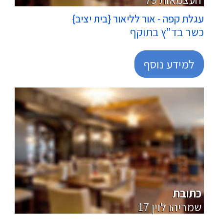
עגלת קפה - אור לליאור {בית יציב}
כשר בד"ץ בתוקף
למידע נוסף
כתובת
17 שמריהו לוין