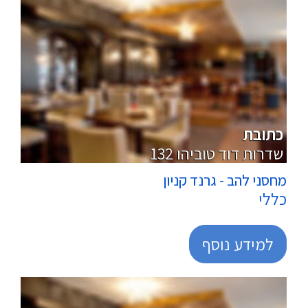
מרכולים
כתובת
132 שדרות דוד טוביהו
מחסני להב - גרנד קניון
כללי
למידע נוסף