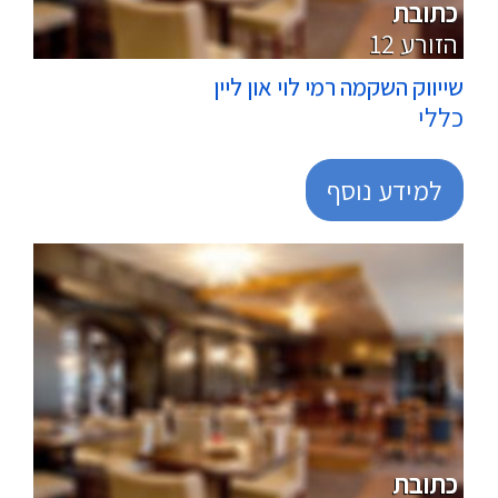
כתובת
12 הזורע
שייווק השקמה רמי לוי און ליין
כללי
למידע נוסף
מרכולים
כתובת