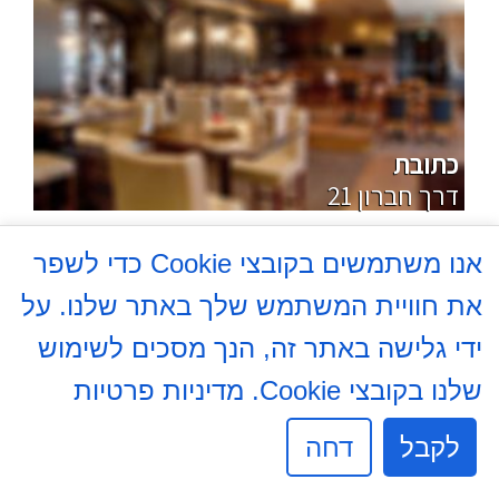
מרכולים
כתובת
21 דרך חברון
שיווק השקמה רמי לוי - דרך חברון
אנו משתמשים בקובצי Cookie כדי לשפר
כללי
את חוויית המשתמש שלך באתר שלנו. על
למידע נוסף
ידי גלישה באתר זה, הנך מסכים לשימוש
שלנו בקובצי Cookie.
מדיניות פרטיות
לקבל
דחה