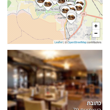
+
−
Leaflet
| ©
OpenStreetMap
contributors
כתובת
79 העצמאות