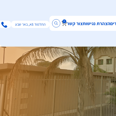
0
ים
הצהרת נגישות
צור קשר
התלמוד 8א, באר שבע